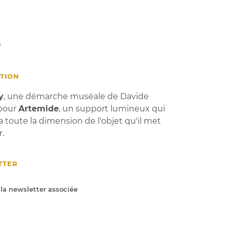
y
TION
y
, une démarche muséale de Davide
 pour
Artemide
, un support lumineux qui
a toute la dimension de l'objet qu'il met
r.
TTER
 la newsletter associée