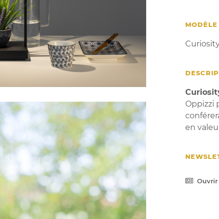
MODÈLE
Curiosit
DESCRIP
Curiosit
Oppizzi
conférer
en valeu
NEWSLE
Ouvrir