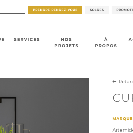
PRENDRE RENDEZ-VOUS
SOLDES
PROMOT
UE
SERVICES
NOS
À
A
PROJETS
PROPOS
Retou
CU
MARQUE
Artemid